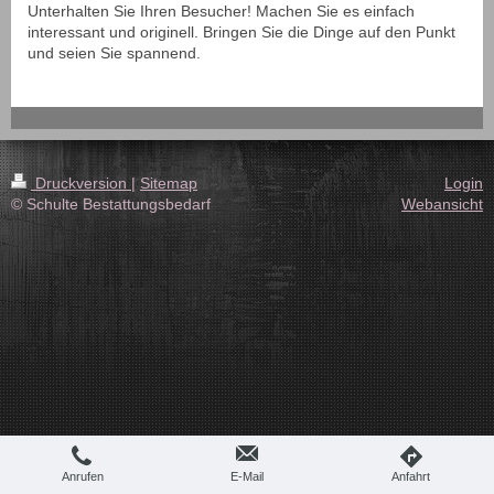
Unterhalten Sie Ihren Besucher! Machen Sie es einfach
interessant und originell. Bringen Sie die Dinge auf den Punkt
und seien Sie spannend.
Druckversion
|
Sitemap
Login
© Schulte Bestattungsbedarf
Webansicht
Anrufen
E-Mail
Anfahrt