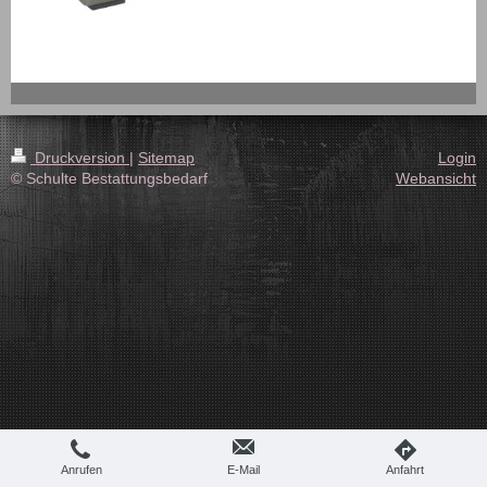
Druckversion
|
Sitemap
Login
© Schulte Bestattungsbedarf
Webansicht
Anrufen
E-Mail
Anfahrt