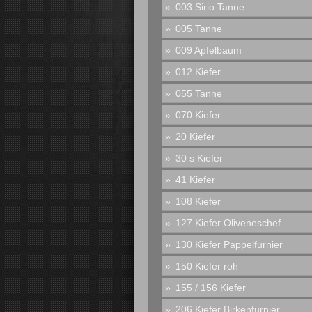
003 Sirio Tanne
005 Tanne
009 Apfelbaum
012 Kiefer
055 Tanne
070 Kiefer
20 Kiefer
30 s Kiefer
41 Kiefer
108 Kiefer
127 Kiefer Oliveneschef.
130 Kiefer Pappelfurnier
150 Kiefer roh
155 / 156 Kiefer
206 Kiefer Birkenfurnier