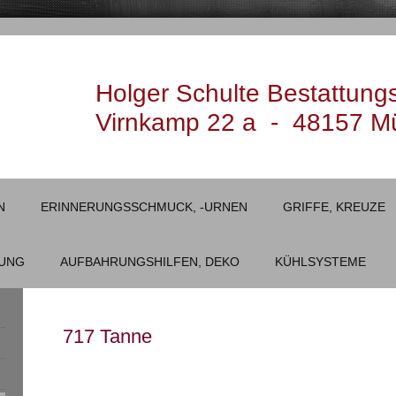
Holger Schulte Bestattung
Virnkamp 22 a - 48157 M
N
ERINNERUNGSSCHMUCK, -URNEN
GRIFFE, KREUZE
LUNG
AUFBAHRUNGSHILFEN, DEKO
KÜHLSYSTEME
717 Tanne