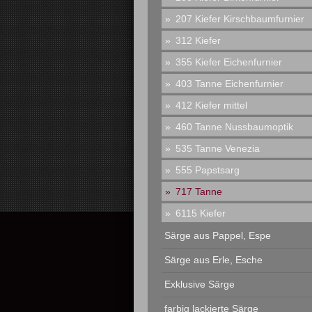
207 Kiefer Kirschbaumfurnier
312 Kiefer
355 Kiefer Eichenfurnier
403 Tanne Eichenfurnier
412 Kiefer mittel
460 Tanne Nussbaumoptik
535 Tanne Venezia
555 Papstsarg
717 Tanne
6115 Kiefer
Särge aus Pappel, Espe
Särge aus Erle, Esche
Exklusive Särge
farbig lackierte Särge